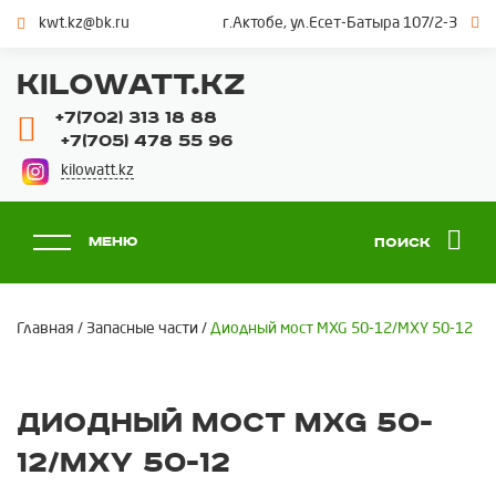
kwt.kz@bk.ru
г.Актобе, ул.Есет-Батыра 107/2-3
KILOWATT.KZ
+7(702) 313 18 88
+7(705) 478 55 96
kilowatt.kz
Меню
Поиск
Главная
/
Запасные части
/
Диодный мост MXG 50-12/MXY 50-12
Диодный мост MXG 50-
12/MXY 50-12