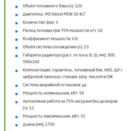
Объём топливного бака (л):
120
Двигатель:
MD Diesel MDN 56 4LT
Количество фаз:
3
Расход топлива при 75% мощности л/ч:
10
Коэффициент мощности:
0.8
Объём системы охлаждения (л):
13
Габариты радиатора (раст. от пола, В, Ш, мм):
300,
590х160
Комплектация:
глушитель, топливный бак, АКБ, ЩУ с
цифровой панелью, станция запр. маслом и ОЖ
Система аварийной остановки:
да
Мощность номинальная, кВт:
50
Автономная работа на 75% нагрузки без дозаправ
(ч):
12
Мощность максимальная, кВт:
55
Длина (мм):
1750