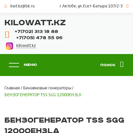
kwt.kz@bk.ru
г.Актобе, ул.Есет-Батыра 107/2-3
KILOWATT.KZ
+7(702) 313 18 88
+7(705) 478 55 96
kilowatt.kz
Меню
Поиск
Главная
/
Бензиновые генераторы
/
БЕНЗОГЕНЕРАТОР TSS SGG 12000EH3LA
БЕНЗОГЕНЕРАТОР TSS SGG
12000EH3LA