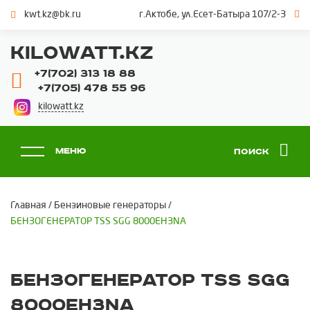
kwt.kz@bk.ru
г.Актобе, ул.Есет-Батыра 107/2-3
KILOWATT.KZ
+7(702) 313 18 88
+7(705) 478 55 96
kilowatt.kz
Меню
Поиск
Главная
/
Бензиновые генераторы
/
БЕНЗОГЕНЕРАТОР TSS SGG 8000EH3NA
БЕНЗОГЕНЕРАТОР TSS SGG
8000EH3NA