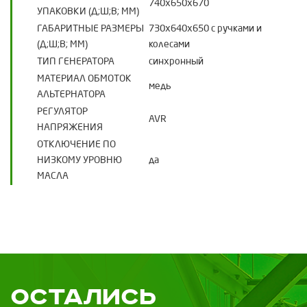
740х650х670
УПАКОВКИ (Д;Ш;В; ММ)
ГАБАРИТНЫЕ РАЗМЕРЫ
730х640х650 с ручками и
(Д;Ш;В; ММ)
колесами
ТИП ГЕНЕРАТОРА
синхронный
МАТЕРИАЛ ОБМОТОК
медь
АЛЬТЕРНАТОРА
РЕГУЛЯТОР
AVR
НАПРЯЖЕНИЯ
ОТКЛЮЧЕНИЕ ПО
НИЗКОМУ УРОВНЮ
да
МАСЛА
Остались