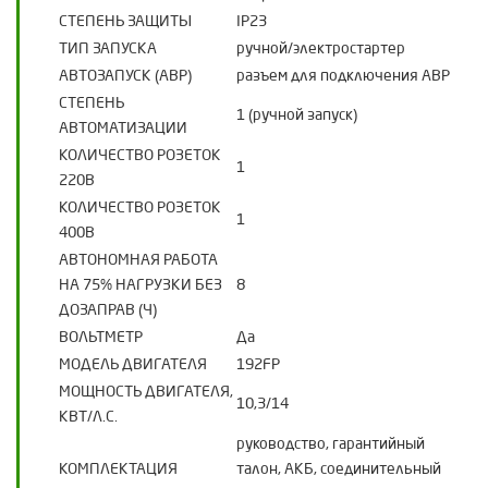
СТЕПЕНЬ ЗАЩИТЫ
IP23
ТИП ЗАПУСКА
ручной/электростартер
АВТОЗАПУСК (АВР)
разъем для подключения АВР
СТЕПЕНЬ
1 (ручной запуск)
АВТОМАТИЗАЦИИ
КОЛИЧЕСТВО РОЗЕТОК
1
220В
КОЛИЧЕСТВО РОЗЕТОК
1
400В
АВТОНОМНАЯ РАБОТА
НА 75% НАГРУЗКИ БЕЗ
8
ДОЗАПРАВ (Ч)
ВОЛЬТМЕТР
Да
МОДЕЛЬ ДВИГАТЕЛЯ
192FP
МОЩНОСТЬ ДВИГАТЕЛЯ,
10,3/14
КВТ/Л.С.
руководство, гарантийный
КОМПЛЕКТАЦИЯ
талон, АКБ, соединительный