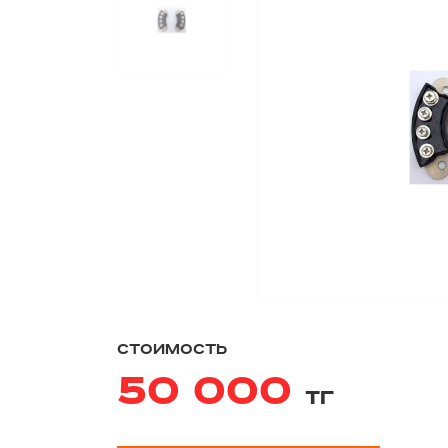
стоимость
50 000
тг