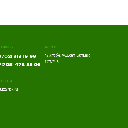
лефоны
Адрес
г.Актобе, ул.Есет-Батыра
(702) 313 18 88
107/2-3
(705) 478 55 96
. почта
t.kz@bk.ru