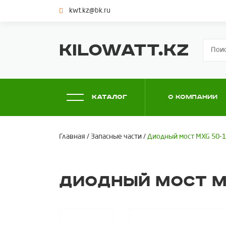
kwt.kz@bk.ru
KILOWATT.KZ
Каталог
О компании
Главная
/
Запасные части
/
Диодный мост MXG 50-1
Диодный мост MX