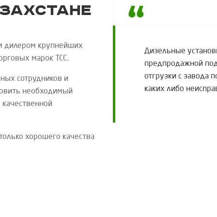
азахстане
м дилером крупнейших
Дизельные установ
торговых марок
ТСС
.
предпродажной подг
отгрузки с завода 
ных сотрудников и
каких либо неиспра
новить необходимый
 качественной
только хорошего качества