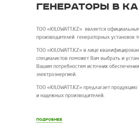
Генераторы в К
ТОО «
KILOWATT
.
KZ
»
является официальны
производителей генераторных установок 
ТОО «
KILOWATT
.
KZ
»
в лице квалифицирован
специалистов поможет Вам выбрать и уста
Вашим потребностям источник обеспечения
электроэнергией.
ТОО «
KILOWATT
.
KZ
»
предлагает продукцию 
и надежных производителей.
Подробнее