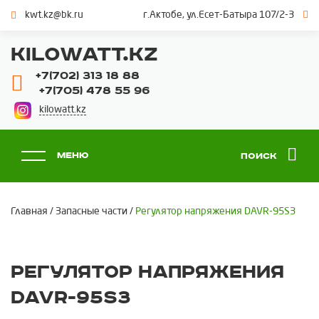
kwt.kz@bk.ru
г.Актобе, ул.Есет-Батыра 107/2-3
KILOWATT.KZ
+7(702) 313 18 88
+7(705) 478 55 96
kilowatt.kz
Меню
Поиск
Главная
/
Запасные части
/
Регулятор напряжения DAVR-95S3
Регулятор напряжения
DAVR-95S3