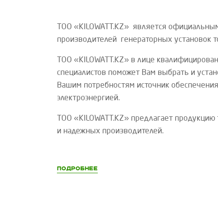
ТОО «
KILOWATT
.
KZ
»
является официальны
производителей генераторных установок 
ТОО «
KILOWATT
.
KZ
»
в лице квалифицирован
специалистов поможет Вам выбрать и уста
Вашим потребностям источник обеспечения
электроэнергией.
ТОО «
KILOWATT
.
KZ
»
предлагает продукцию 
и надежных производителей.
Подробнее