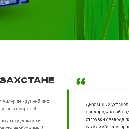
азахстане
м дилером крупнейших
Дизельные установ
торговых марок
ТСС
.
предпродажной подг
отгрузки с завода 
ных сотрудников и
каких либо неиспра
новить необходимый