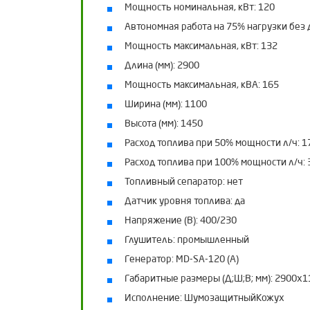
Мощность номинальная, кВт:
120
Автономная работа на 75% нагрузки без д
Мощность максимальная, кВт:
132
Длина (мм):
2900
Мощность максимальная, кВА:
165
Ширина (мм):
1100
Высота (мм):
1450
Расход топлива при 50% мощности л/ч:
1
Расход топлива при 100% мощности л/ч:
Топливный сепаратор:
нет
Датчик уровня топлива:
да
Напряжение (В):
400/230
Глушитель:
промышленный
Генератор:
MD-SA-120 (A)
Габаритные размеры (Д;Ш;В; мм):
2900x1
Исполнение:
ШумозащитныйКожух