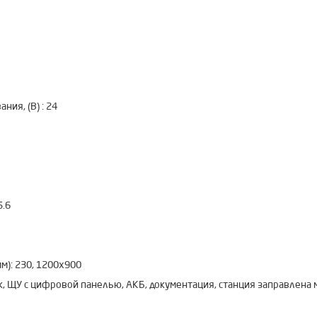
ия, (В) :
24
5.6
м):
230, 1200x900
к, ЩУ с цифровой панелью, АКБ, документация, станция заправлена