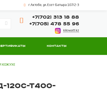
г.Актобе, ул.Есет-Батыра 107/2-3
+7(702) 313 18 88
+7(705) 478 55 96
kilowatt.kz
Сертификаты
Контакты
М КОЖУХЕ
-120С-Т400-