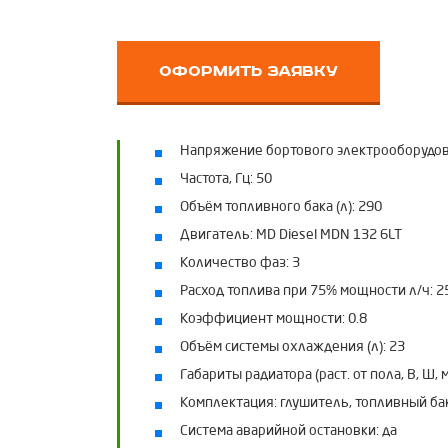
оформить заявку
Напряжение бортового электрооборудован
Частота, Гц:
50
Объём топливного бака (л):
290
Двигатель:
MD Diesel MDN 132 6LT
Количество фаз:
3
Расход топлива при 75% мощности л/ч:
2
Коэффициент мощности:
0.8
Объём системы охлаждения (л):
23
Габариты радиатора (раст. от пола, В, Ш, м
Комплектация:
глушитель, топливный ба
Система аварийной остановки:
да