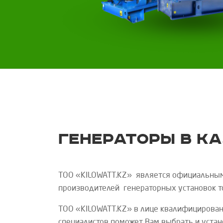
Генераторы в К
ТОО «
KILOWATT
.
KZ
»
является официальны
производителей генераторных установок 
ТОО «
KILOWATT
.
KZ
»
в лице квалифицирован
специалистов поможет Вам выбрать и уста