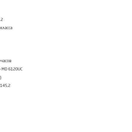
12
 класса
очасов
 MD 6120UC
)
145,2