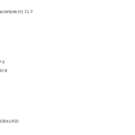
озаправ (ч):
11.3
7.9
32.8
100x1450