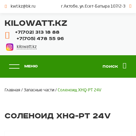
kwt.kz@bk.ru
г.Актобе, ул.Есет-Батыра 107/2-3
KILOWATT.KZ
+7(702) 313 18 88
+7(705) 478 55 96
kilowatt.kz
Меню
Поиск
Главная
/
Запасные части
/
Соленоид XHQ-PT 24V
Соленоид XHQ-PT 24V